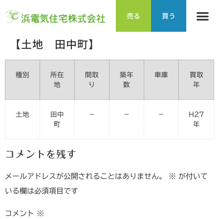
売る
買う
【土地 田中町】
種別
所在
間取
築年
車庫
買取
地
り
数
年
土地
田中
－
－
－
H27
町
年
コメントを残す
メールアドレスが公開されることはありません。
※
が付いて
いる欄は必須項目です
コメント
※